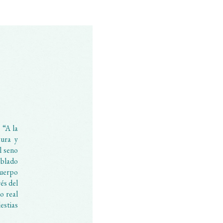
S
 “A la
tura y
l seno
oblado
cuerpo
és del
o real
estias