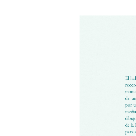
El ha
recer
minuc
de un
por u
media
dibuj
de la
para 