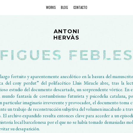
WORKS
BLOG
CONTACTO
ANTONI
HERVÀS
FIGUES FEBLE
llazgo fortuito y aparentemente anecdótico en la basura del manuscrito
ca del cony perdut” del polifacético Lluis Miracle abre, tras la lec
ioso estudio del documento descartado, un sorprendente vórtice. En e
 mundo fantasía de costumbrismo futurista y psicodelia catalana, p
n particular imaginario irreverente y provocador, el documento toma 
nte un trabajo de reconstrucción subjetiva del volumen inacabado a trav
o. El archivo expandido resulta entonces clave para acceder a un episodi
 historia local barcelonesa por el que no se había tomado demasiadas mol
evitar su desaparición.